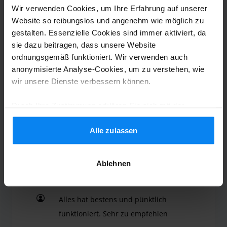
Nikolaus Kiefer
10
Wir verwenden Cookies, um Ihre Erfahrung auf unserer
Geparkt von 24.05.26 bis 07.06.26
Website so reibungslos und angenehm wie möglich zu
gestalten. Essenzielle Cookies sind immer aktiviert, da
Alles gut gelaufen
sie dazu beitragen, dass unsere Website
Alles gut gelaufen
ordnungsgemäß funktioniert. Wir verwenden auch
anonymisierte Analyse-Cookies, um zu verstehen, wie
wir unsere Dienste verbessern können.
Durch Ihre Zustimmung erklären Sie sich mit der
Shuttle-Service (nicht überdacht)
9. Juni 2026
Verwendung von Cookies gemäß den Regeln in Ihrem
Land einverstanden, können Ihre Einstellungen jedoch
Alle zulassen
jederzeit anpassen. Alle Einzelheiten finden Sie in
unserer
Datenschutzrichtlinie
.
Anonym
10
Ablehnen
Geparkt von 27.05.26 bis 03.06.26
Alles hat bestens und pünktlich
funktioniert. Sehr zu empfehlen