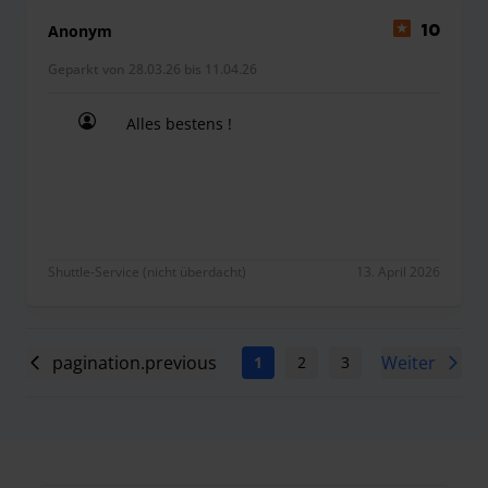
Anonym
10
Geparkt von 28.03.26 bis 11.04.26
Alles bestens !
Alles bestens !
Shuttle-Service (nicht überdacht)
13. April 2026
pagination.previous
Weiter
1
2
3
4
5
6