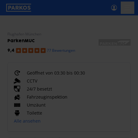
beschriftung-für-primäre-navigation
menü-
Flughafen München
ParkenMUC
77 Bewertungen
9,4
Geöffnet von 03:30 bis 00:30
CCTV
24/7 besetzt
Fahrzeuginspektion
Umzäunt
Toilette
Alle ansehen