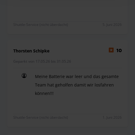
Alles hat bestens und pünktlich funktioniert. Se
Shuttle-Service (nicht überdacht)
5. Juni 2026
Thorsten Schipke
10
Geparkt von 17.05.26 bis 31.05.26
Meine Batterie war leer und das gesamte
Team hat geholfen damit wir losfahren
können!!!
Meine Batterie war leer und das gesamte Team ha
Shuttle-Service (nicht überdacht)
1. Juni 2026