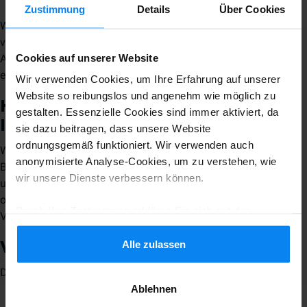
Zustimmung
Details
Über Cookies
Wir arbeiten daran, diese Probleme zu beheben, um die
vollständige WCAG-2.2-AA-Konformität zu erreichen und die
Cookies auf unserer Website
Anforderungen des European Accessibility Act (EAA) zu
erfüllen.
Wir verwenden Cookies, um Ihre Erfahrung auf unserer
Website so reibungslos und angenehm wie möglich zu
Hilfe beim Zugriff auf
gestalten. Essenzielle Cookies sind immer aktiviert, da
Informationen
sie dazu beitragen, dass unsere Website
ordnungsgemäß funktioniert. Wir verwenden auch
Wenn Sie bestimmte Inhalte oder Dokumente aufgrund einer
anonymisierte Analyse-Cookies, um zu verstehen, wie
Behinderung nicht nutzen können, kontaktieren Sie bitte
wir unsere Dienste verbessern können.
unseren Kundenservice. Wir stellen Ihnen die Informationen
oder das Dokument gern in einem barrierefreien Format zur
Durch Ihre Zustimmung erklären Sie sich mit der
Verfügung.
Verwendung von Cookies gemäß den Regeln in Ihrem
Land einverstanden, können Ihre Einstellungen jedoch
Alle zulassen
Wie wir dies feststellen
jederzeit anpassen. Alle Einzelheiten finden Sie in
Der Barrierefreiheitsstatus basiert auf:
unserer
Datenschutzrichtlinie
.
Ablehnen
Automatisierten WCAG-Prüfungen.