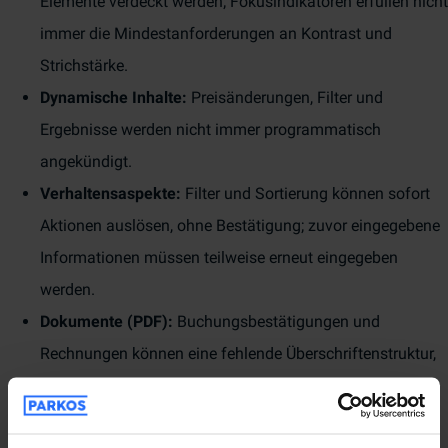
Elemente verdeckt werden; Fokusindikatoren erfüllen nicht
immer die Mindestanforderungen an Kontrast und
Strichstärke.
Dynamische Inhalte:
Preisänderungen, Filter und
Ergebnisse werden nicht immer programmatisch
angekündigt.
Verhaltensaspekte:
Filter und Sortierung können sofort
Aktionen auslösen, ohne Bestätigung; zuvor eingegebene
Informationen müssen teilweise erneut eingegeben
werden.
Dokumente (PDF):
Buchungsbestätigungen und
Rechnungen können eine fehlende Überschriftenstruktur,
eine falsche Lesereihenfolge und nicht-semantische
Tabellenmarkups aufweisen.