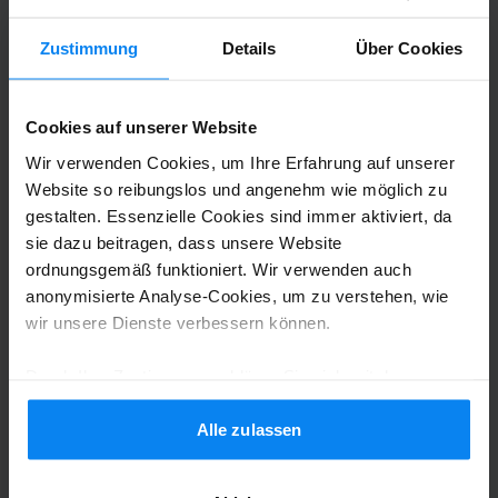
Anonymous
10
Zustimmung
Details
Über Cookies
Geparkt von 22.07.26 bis 26.07.26
Top.
Cookies auf unserer Website
Top.
Wir verwenden Cookies, um Ihre Erfahrung auf unserer
Website so reibungslos und angenehm wie möglich zu
gestalten. Essenzielle Cookies sind immer aktiviert, da
sie dazu beitragen, dass unsere Website
ordnungsgemäß funktioniert. Wir verwenden auch
Shuttle-Service (überdacht)
2. August 2026
anonymisierte Analyse-Cookies, um zu verstehen, wie
wir unsere Dienste verbessern können.
Anonym
10
Durch Ihre Zustimmung erklären Sie sich mit der
Verwendung von Cookies gemäß den Regeln in Ihrem
Geparkt von 24.07.26 bis 30.07.26
Land einverstanden, können Ihre Einstellungen jedoch
Alle zulassen
jederzeit anpassen. Alle Einzelheiten finden Sie in
Es hat alles reibungslos funktioniert.
unserer
Datenschutzrichtlinie
.