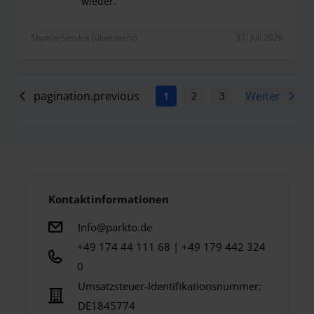
wieder.
Es hat alles super funktioniert, ich würde jederz
Shuttle-Service (überdacht)
31. Juli 2026
pagination.previous
Weiter
1
2
3
4
5
6
Kontaktinformationen
Info@parkto.de
+49 174 44 111 68 | +49 179 442 324
0
Umsatzsteuer-Identifikationsnummer:
DE1845774