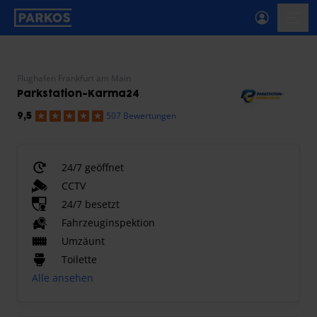
beschriftung-für-primäre-navigation
menü-
Flughafen Frankfurt am Main
Parkstation-Karma24
507 Bewertungen
9,5
24/7 geöffnet
CCTV
24/7 besetzt
Fahrzeuginspektion
Umzäunt
Toilette
Alle ansehen