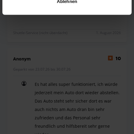
Es hat alles reibungslos funktioniert.
Ablehnen
Shuttle-Service (nicht überdacht)
1. August 2026
Anonym
10
Geparkt von 23.07.26 bis 30.07.26
Es hat alles super funktioniert, ich würde
jederzeit mein Auto dort wieder abstellen.
Das Auto steht sehr sicher dort es war
auch nichts am Auto dran bin sehr
zufrieden und das Personal sehr
freundlich und hilfsbereit sehr gerne