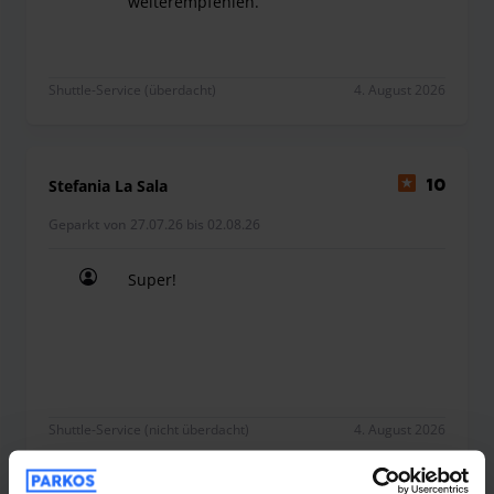
weiterempfehlen.
Ich habe ausgesprochen gute Erfahrungen gemac
Shuttle-Service (überdacht)
4. August 2026
Stefania La Sala
10
Geparkt von 27.07.26 bis 02.08.26
Super!
Super!
Shuttle-Service (nicht überdacht)
4. August 2026