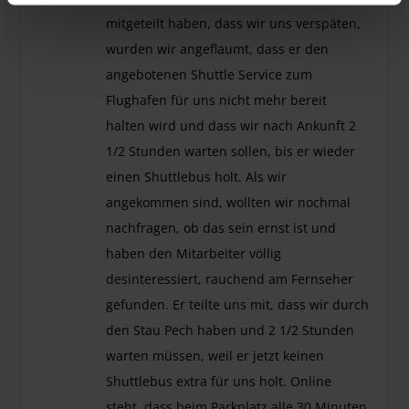
mitgeteilt haben, dass wir uns verspäten,
wurden wir angeflaumt, dass er den
angebotenen Shuttle Service zum
Flughafen für uns nicht mehr bereit
halten wird und dass wir nach Ankunft 2
1/2 Stunden warten sollen, bis er wieder
einen Shuttlebus holt. Als wir
angekommen sind, wollten wir nochmal
nachfragen, ob das sein ernst ist und
haben den Mitarbeiter völlig
desinteressiert, rauchend am Fernseher
gefunden. Er teilte uns mit, dass wir durch
den Stau Pech haben und 2 1/2 Stunden
warten müssen, weil er jetzt keinen
Shuttlebus extra für uns holt. Online
steht, dass beim Parkplatz alle 30 Minuten