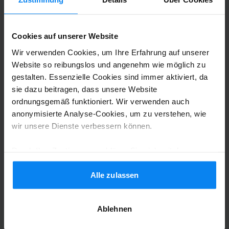
Cookies auf unserer Website
Shuttle-Service (nicht überdacht)
2. August 2026
Wir verwenden Cookies, um Ihre Erfahrung auf unserer
Website so reibungslos und angenehm wie möglich zu
gestalten. Essenzielle Cookies sind immer aktiviert, da
Anonym
2
sie dazu beitragen, dass unsere Website
ordnungsgemäß funktioniert. Wir verwenden auch
Geparkt von 02.07.26 bis 24.07.26
anonymisierte Analyse-Cookies, um zu verstehen, wie
wir unsere Dienste verbessern können.
Schon bevor wir überhaupt beim Parkplatz
angekommen sind, fing der schlechte
Durch Ihre Zustimmung erklären Sie sich mit der
Service an. Wir wurden auf der Autobahn
Verwendung von Cookies gemäß den Regeln in Ihrem
durch einen Stau aufgehalten und sind
Land einverstanden, können Ihre Einstellungen jedoch
Alle zulassen
leider später zum Parkplatz gekommen,
jederzeit anpassen. Alle Einzelheiten finden Sie in
als ursprünglich geplant. Wir wurden auf
unserer
Datenschutzrichtlinie
.
Ablehnen
dem Weg angerufen und gefragt, wann
wir da sind. Als wir dem Mitarbeiter