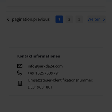
pagination.previous
Weiter
1
2
3
4
5
6
Kontaktinformationen
info@parkda24.com
+49 15257539791
Umsatzsteuer-Identifikationsnummer:
DE319631801