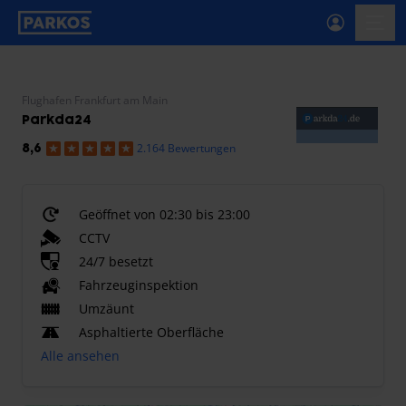
beschriftung-für-primäre-navigation
menü-
Flughafen Frankfurt am Main
Parkda24
2.164 Bewertungen
8,6
Geöffnet von 02:30 bis 23:00
CCTV
24/7 besetzt
Fahrzeuginspektion
Umzäunt
Asphaltierte Oberfläche
Alle ansehen