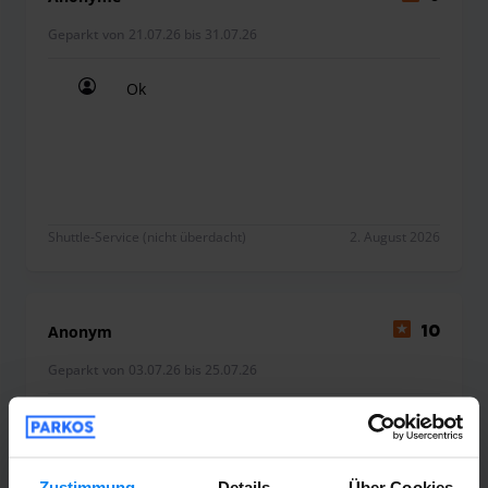
Geparkt von 21.07.26 bis 31.07.26
Ok
Ok
Shuttle-Service (nicht überdacht)
2. August 2026
Anonym
10
Geparkt von 03.07.26 bis 25.07.26
Alles zu meiner vollsten Zufriedenheit
Alles zu meiner vollsten Zufriedenheit
Zustimmung
Details
Über Cookies