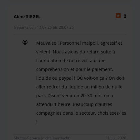
Aline SIEGEL
2
Geparkt von 13.07.26 bis 28.07.26
Mauvaise ! Personnel malpoli, agressif et
violent. Nous avions du retard suite à
l'annulation de notre vol, aucune
compréhension et pour le paiement,
liquide ou paypal ! Où voit-on ça ? On doit
aller retirer du liquide au milieu de nulle
part. Disent venir en 20-30 min, on a
attendu 1 heure. Beaucoup d'autres
compagnies dans le secteur, choisissez-les
!
Mauvaise ! Personnel malpoli, agressif et violent
Shuttle-Service (nicht überdacht)
31. Juli 2026