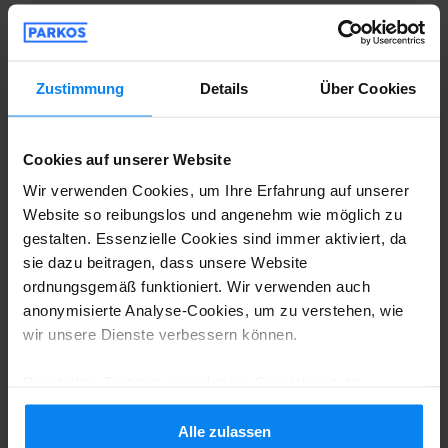
genaue Anfahrtsbeschreibung bei Parkos
mit Ihrer Reservierung.
Zustimmung
Details
Über Cookies
Am Parkplatz vor Ort
Ist das Auto einmal abgestellt, überprüfen
Cookies auf unserer Website
Sie, dass
keine Wertgegenstände im Auto
Wir verwenden Cookies, um Ihre Erfahrung auf unserer
Website so reibungslos und angenehm wie möglich zu
sind. Sollten Sie Gegenstände im Auto
gestalten. Essenzielle Cookies sind immer aktiviert, da
lassen, verstauen Sie sie so, dass sie nicht
sie dazu beitragen, dass unsere Website
ordnungsgemäß funktioniert. Wir verwenden auch
einsehbar sind. Leeren Sie Ihr
anonymisierte Analyse-Cookies, um zu verstehen, wie
Handschuhfach und auch der Kofferraum
wir unsere Dienste verbessern können.
sollte leer sein, insofern er einsehbar ist.
Durch Ihre Zustimmung erklären Sie sich mit der
Verwendung von Cookies gemäß den Regeln in Ihrem
Land einverstanden, können Ihre Einstellungen jedoch
Alle zulassen
Zudem ist es ratsam, auch Ihren