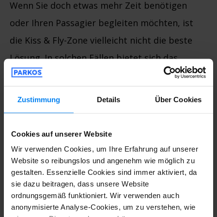
Wenn Sie doch etwas mehr Zeit benötigen
oder Ihren Passagier begleiten möchten, ist
die Kiss & Fly-Zone vielleicht nicht die beste
Lösung. In solchen Fällen bietet sich das
Parken auf einem regulären Parkplatz an.
Doch wo parkt man am besten und
Zustimmung
Details
Über Cookies
günstigsten?
Cookies auf unserer Website
Hier kommt
Parkos
ins Spiel – die führende
Wir verwenden Cookies, um Ihre Erfahrung auf unserer
Vergleichsplattform für
Website so reibungslos und angenehm wie möglich zu
gestalten. Essenzielle Cookies sind immer aktiviert, da
Flughafenparkplätze. Mit Parkos können Sie
sie dazu beitragen, dass unsere Website
ganz einfach die besten und preiswertesten
ordnungsgemäß funktioniert. Wir verwenden auch
anonymisierte Analyse-Cookies, um zu verstehen, wie
Parkmöglichkeiten in der Nähe des