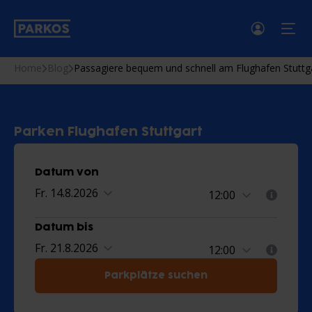
menü
Home
Blog
Passagiere bequem und schnell am Flughafen Stuttga
Parken Flughafen Stuttgart
Datum von
Fr. 14.8.2026
Datum bis
Fr. 21.8.2026
Parkplätze suchen