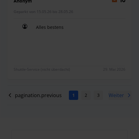
Anonym
10
Geparkt von 15.05.26 bis 28.05.26
Alles bestens
Alles bestens
Shuttle-Service (nicht überdacht)
29. Mai 2026
pagination.previous
Weiter
1
2
3
4
5
6