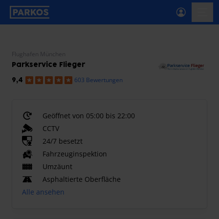
beschriftung-für-primäre-navigation
menü-
Flughafen München
Parkservice Flieger
603 Bewertungen
9,4
Geöffnet von 05:00 bis 22:00
CCTV
24/7 besetzt
Fahrzeuginspektion
Umzäunt
Asphaltierte Oberfläche
Alle ansehen