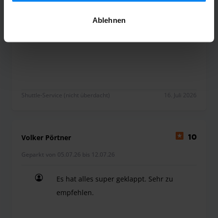
Geparkt von 08.07.26 bis 14.07.26
unserer
Datenschutzrichtlinie
.
Ablehnen
Alles top und problemlos
Alles top und problemlos
Shuttle-Service (nicht überdacht)
16. Juli 2026
Volker Pörtner
10
Geparkt von 05.07.26 bis 12.07.26
Es hat alles super geklappt. Sehr zu
empfehlen.
Es hat alles super geklappt. Sehr zu empfehlen.