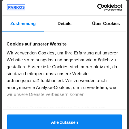
Shuttle-Service (nicht überdacht)
21. Juli 2026
Zustimmung
Details
Über Cookies
Anonym
10
Geparkt von 10.07.26 bis 17.07.26
Cookies auf unserer Website
Wir verwenden Cookies, um Ihre Erfahrung auf unserer
War sehr okay, der Parkplatz war an ein
Website so reibungslos und angenehm wie möglich zu
Hof geknüpft und der Transport war sehr
gestalten. Essenzielle Cookies sind immer aktiviert, da
gut.
sie dazu beitragen, dass unsere Website
ordnungsgemäß funktioniert. Wir verwenden auch
War sehr okay, der Parkplatz war an ein Hof gekn
anonymisierte Analyse-Cookies, um zu verstehen, wie
wir unsere Dienste verbessern können.
Shuttle-Service (nicht überdacht)
19. Juli 2026
Durch Ihre Zustimmung erklären Sie sich mit der
Verwendung von Cookies gemäß den Regeln in Ihrem
Thomas Pospischil
10
Land einverstanden, können Ihre Einstellungen jedoch
Alle zulassen
jederzeit anpassen. Alle Einzelheiten finden Sie in