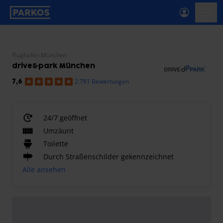
beschriftung-für-primäre-navigation
menü-
Flughafen München
drive&park München
2.781 Bewertungen
7,6
24/7 geöffnet
Umzäunt
Toilette
Durch Straßenschilder gekennzeichnet
Alle ansehen