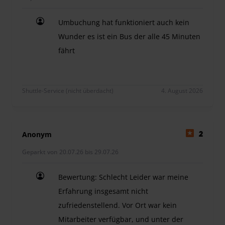
Umbuchung hat funktioniert auch kein
Wunder es ist ein Bus der alle 45 Minuten
fährt
Umbuchung hat funktioniert auch kein Wunder es 
Shuttle-Service (nicht überdacht)
4. August 2026
Anonym
2
Geparkt von 20.07.26 bis 29.07.26
Bewertung: Schlecht Leider war meine
Erfahrung insgesamt nicht
zufriedenstellend. Vor Ort war kein
Mitarbeiter verfügbar, und unter der