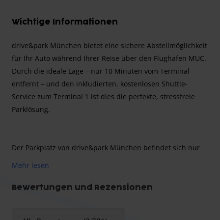
Wichtige Informationen
drive&park München bietet eine sichere Abstellmöglichkeit
für Ihr Auto während Ihrer Reise über den Flughafen MUC.
Durch die ideale Lage – nur 10 Minuten vom Terminal
entfernt – und den inkludierten, kostenlosen Shuttle-
Service zum Terminal 1 ist dies die perfekte, stressfreie
Parklösung.
Der Parkplatz von drive&park München befindet sich nur
10 Minuten vom Flughafen entfernt. Er ist umzäunt und
Mehr lesen
bis zu 1100 Autos haben hier Platz.
Bewertungen und Rezensionen
Es werden keine Kindersitze/Sitzerhöhung benötigt, da Sie