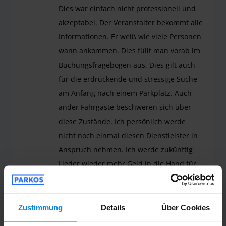
Dies war einfach nicht professionell und
akzeptabel. Der Veranstalter bekommt alle
Informationen. Er weiß wie viele Personen
wann ankommen. Dies füllt man vorab im
Buchungsfragebogen aus. Dies gilt auch
für die erdrückende und stressige Suche
am Anfang nach einem Parkplatz. Auch
ander Fahrgäste beschweren sich über
diese Zustände. Ich persönlich werde
nicht noch einmal diesen Dienstleister in
Anspruch nehmen. Ich werde zukünftig
Lieder wieder mehr Geld in die Hand für
einen Reibungslosen Ablauf in die Hand
nehmen und mir diesen Stress bei Abgabe
und Ankunft ersparen.
Zustimmung
Details
Über Cookies
Leider war meine Erfahrung alles andere als pos