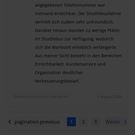
angegebenen Telefonnummer war
niemand erreichbar. Der Shuttlebusfahrer
verhielt sich zudem sehr unfreundlich.
Darüber hinaus standen zu wenige Plätze
im Shuttlebus zur Verfügung, wodurch
sich die Wartezeit erheblich verlängerte.
Aus meiner Sicht besteht in den Bereichen
Erreichbarkeit, Kundenservice und
Organisation deutlicher
Verbesserungsbedarf.
Bewertung: Schlecht Leider war meine Erfahrung 
Shuttle-Service (nicht überdacht)
3. August 2026
pagination.previous
Weiter
1
2
3
4
5
6