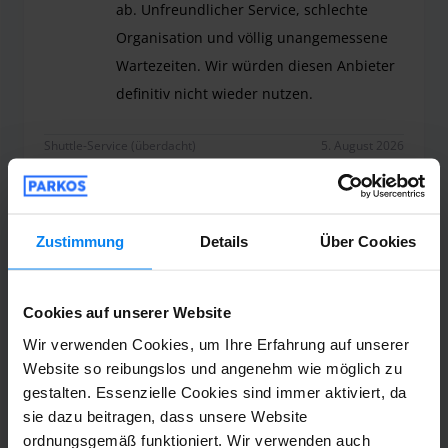
ab. Unfreundlicher Service, schlechte
Organisation und völlig unangemessene
Wartezeiten. Wir würden diesen Anbieter
definitiv nicht wieder nutzen.
Extrem unfreundlich und absolut nicht zu empfeh
Shuttle-Service (überdacht)
5. August 2026
Susanne Wiegand
10
Zustimmung
Details
Über Cookies
Geparkt von 26.07.26 bis 03.08.26
Cookies auf unserer Website
Mit dem Parkplatz war alles in Ordnung.
Wir verwenden Cookies, um Ihre Erfahrung auf unserer
Bei der Ankunft war niemand vor Ort. Erst
Website so reibungslos und angenehm wie möglich zu
nach Anruf kam ein fürchterlich
gestalten. Essenzielle Cookies sind immer aktiviert, da
unfreundlicher Fahrer. Es hat dann fast 45
sie dazu beitragen, dass unsere Website
Minuten gedauert, bis wir zum Flughafen
ordnungsgemäß funktioniert. Wir verwenden auch