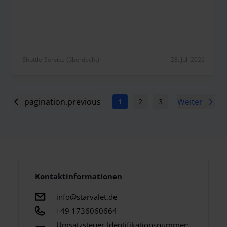
Alles Top! Gerne wieder
Shuttle-Service (überdacht)
28. Juli 2026
pagination.previous
Weiter
1
2
3
4
5
6
Kontaktinformationen
info@starvalet.de
+49 1736060664
Umsatzsteuer-Identifikationsnummer: