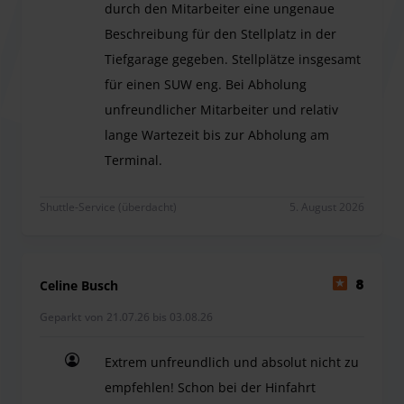
durch den Mitarbeiter eine ungenaue
Beschreibung für den Stellplatz in der
Tiefgarage gegeben. Stellplätze insgesamt
für einen SUW eng. Bei Abholung
unfreundlicher Mitarbeiter und relativ
lange Wartezeit bis zur Abholung am
Terminal.
Beim Einparken in die Tiefgarage wurde durch de
Shuttle-Service (überdacht)
5. August 2026
Celine Busch
8
Geparkt von 21.07.26 bis 03.08.26
Extrem unfreundlich und absolut nicht zu
empfehlen! Schon bei der Hinfahrt