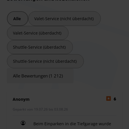
starten möchte, findet bei Star Parkplatz die ideale Lösung.
Alle
Valet-Service (nicht überdacht)
Von 23:00 bis 06:00 Uhr wird ein Nachtzuschlag erhoben.
Valet-Service (überdacht)
Kostenloser Shuttleservice für 3 Personen. Jede weitere
Person zahlt einen Aufpreis, der online hinzugebucht
Shuttle-Service (überdacht)
werden muss.
Aufpreis für Sperrgepäck.
Shuttle-Service (nicht überdacht)
Aufpreis für Fahrzeuge länger als 5m.
1 Koffer und 1 Stück Handgepäck pro Person kostenlos. Für
Alle Bewertungen (1 212)
jedes weitere Gepäckstück gibt es einen Aufpreis.
Durchfahrtshöhe im Parkhaus bis max. 2 m
Elektroauto Aufladeservice inkl. Stromkosten - Die
Anonym
6
Schlüssel müssen abgegeben werden.
Geparkt von 19.07.26 bis 03.08.26
Beim Einparken in die Tiefgarage wurde