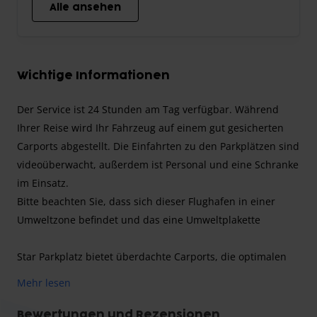
Alle ansehen
Wichtige Informationen
Der Service ist 24 Stunden am Tag verfügbar. Während
Ihrer Reise wird Ihr Fahrzeug auf einem gut gesicherten
Carports abgestellt. Die Einfahrten zu den Parkplätzen sind
videoüberwacht, außerdem ist Personal und eine Schranke
im Einsatz.
Bitte beachten Sie, dass sich dieser Flughafen in einer
Umweltzone befindet und das eine Umweltplakette
Star Parkplatz bietet überdachte Carports, die optimalen
Schutz für Fahrzeuge während der Reise gewährleisten.
Mehr lesen
Dank Schranken und moderner Videoüberwachung ist der
Parkplatz rundum gesichert. Wer sorgenfrei in den Urlaub
Bewertungen und Rezensionen