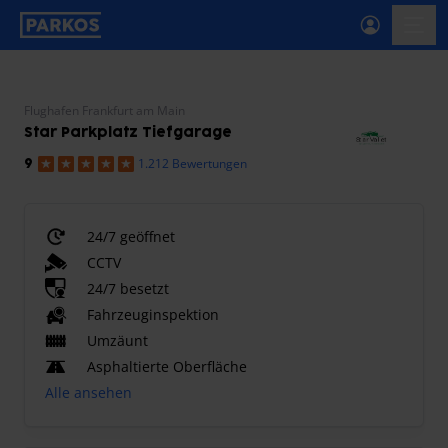
beschriftung-für-primäre-navigation
menü-
Flughafen Frankfurt am Main
Star Parkplatz Tiefgarage
1.212 Bewertungen
9
24/7 geöffnet
CCTV
24/7 besetzt
Fahrzeuginspektion
Umzäunt
Asphaltierte Oberfläche
Alle ansehen