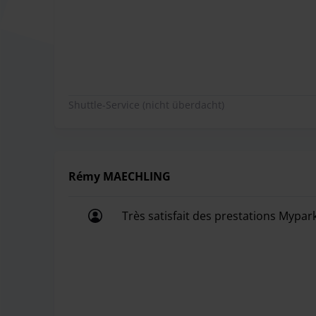
Ich bin immer sehr begeistert, klappt
Bitte finden Sie sich frühzeitig am Flughafen ei
längeren Wartezeiten kommen kann. Die Kundschaf
mindestens 3 Stunden vorher auf unserem Parkge
Shuttle-Service (nicht überdacht)
Das Außengelände von myparken ist gepflastert. 
eine eventuelle Wartezeit mit Snacks und Geträn
Autofahrt ein wenig ausruhen. Dort stehen auße
Rémy MAECHLING
Für den Transfer mit dem Shuttlebus können Sie K
ebenfalls je nach Bedarf zur Verfügung.
Très satisfait des prestations Mypa
Für den Transport zwischen 21:00 - 05:00 Uhr wi
Très satisfait des prestations Mypa
Für Fahrzeuge mit Überlänge (>5,4m) oder/und m
Aufschlag.
Für die Mitnahme von Sperrgepäck berechnet der 
Skiausrüstung, Fahrräder usw.