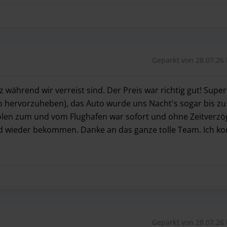
Geparkt von 28.07.26 
 während wir verreist sind. Der Preis war richtig gut! Super
o hervorzuheben), das Auto wurde uns Nacht's sogar bis z
len zum und vom Flughafen war sofort und ohne Zeitverz
d wieder bekommen. Danke an das ganze tolle Team. Ich 
tz während wir verreist sind. Der Preis war richtig gut! 
Geparkt von 28.07.26 