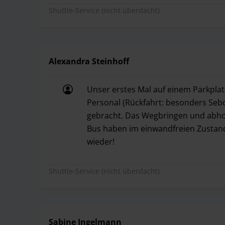
Shuttle-Service (nicht überdacht)
Alexandra Steinhoff
Unser erstes Mal auf einem Parkplatz
Personal (Rückfahrt: besonders Seb
gebracht. Das Wegbringen und abho
Bus haben im einwandfreien Zustan
wieder!
Unser erstes Mal auf einem Parkpla
Shuttle-Service (nicht überdacht)
Sabine Ingelmann