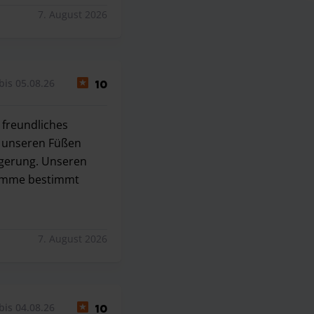
7. August 2026
bis 05.08.26
10
 freundliches
u unseren Füßen
ögerung. Unseren
komme bestimmt
Super freundliches Personal (Rückfahrt: besonders Sebo h
7. August 2026
bis 04.08.26
10