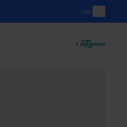
Login
menü-offen