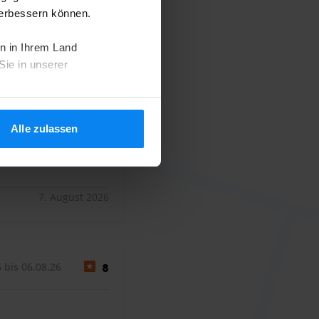
verbessern können.
bis 30.07.26
10
n in Ihrem Land
Sie in unserer
Alle zulassen
7. August 2026
 bis 06.08.26
8